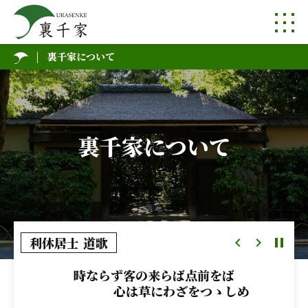
裏千家について
裏千家について
利休居士
道歌
時ならず客の来らば点前をば
心は草にわざをつゝしめ