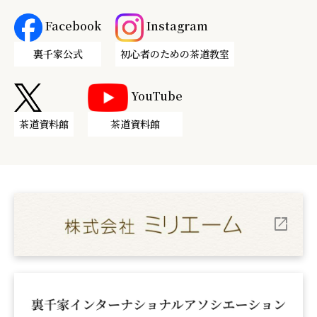
Facebook
Instagram
裏千家公式
初心者のための茶道教室
YouTube
茶道資料館
茶道資料館
open_in_new