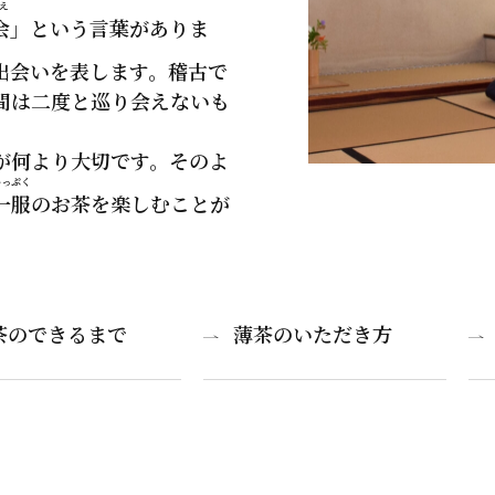
え
会
」という言葉がありま
出会いを表します。稽古で
間は二度と巡り会えないも
が何より大切です。そのよ
いっぷく
一服
のお茶を楽しむことが
茶のできるまで
薄茶のいただき方