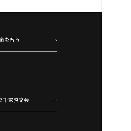
道を習う
裏千家淡交会