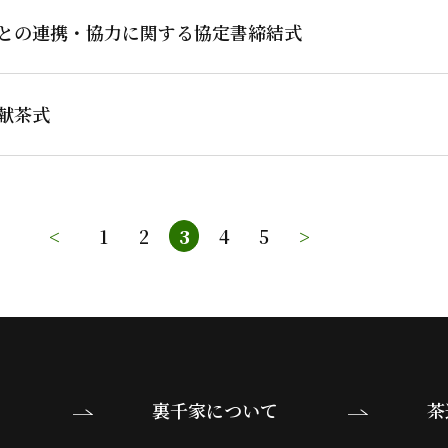
との連携・協力に関する協定書締結式
献茶式
<
1
2
3
4
5
>
裏千家について
茶