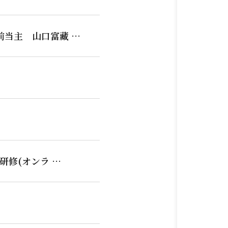
前当主 山口富藏 …
研修(オンラ …