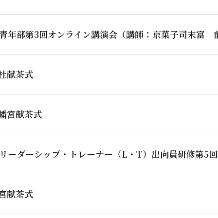
青年部第3回オンライン講演会（講師：京菓子司末富 
社献茶式
幡宮献茶式
期リーダーシップ・トレーナー（L・T）出向員研修第5回
宮献茶式