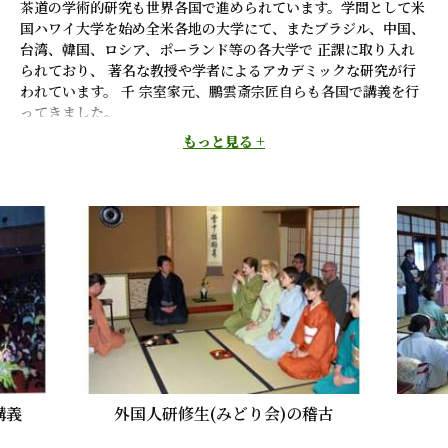
茶道の学術的研究も世界各国で進められています。学問として米
国ハワイ大学を始め全米各地の大学にて、またブラジル、中国、
台湾、韓国、ロシア、ポーランド等の各大学で 正課に取り入れ
られており、 著名な教授や学者によるアカデミックな研究が行
われています。 千 宗室家元、鵬雲斎宗匠自らも各国で講義を行
ってきました。
国内における専門教育の分野では、昭和45年裏千家学園茶道専
もっと見る +
門学校に全日制の外国人研修コース（みどり会）を設置、 海外
から研修生を受け入れて養成し、これまでに500人を超える外国
人茶人を輩出しています。又、 日本在住の外国人にも研鑽の機
会を提供するために 国際茶道学苑（International Chado
Institute）を設立しています。
一方、日本人修道者を対象に英語で指導する茶道講座を開催し、
国際茶道人の養成を行っています。 その受講生の多くが裏千家
インターナショナルアソシエーション会員（UIA）となり 海外へ
の茶道紹介に活躍しています。
外国人研修生(みどり会)の稽古
茶道国際