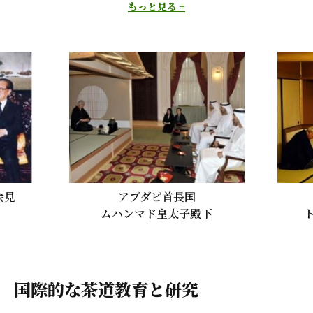
ルガリアの・パルヴァノフ大統領、ブータンのワンチュク国王・
もっと見る +
王妃、ポルトガルのコエーリョ首相、ウクライナのポロシェンコ
大統領、シンガポールのタン大統領ら各国首脳や王族に鵬雲斎宗
匠、家元が自ら一碗を献じています。
また、 海外に赴いての献茶も多く、 中国江沢民国家主席、比国
アロヨ大統領、インドネシアのユドヨノ大統領、 独国ヴルフ大
統領、アブダビ首長国ムハンマド皇太子また国際連合アナン、潘
基文事務総長らに一碗の茶が献じられました。
アブダビ首長国
シンガポー
ムハンマド皇太子殿下
トニー・タン大
国際的な茶道教育と研究