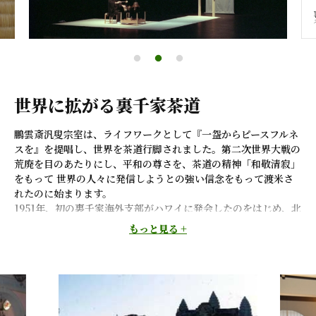
世界に拡がる裏千家茶道
鵬雲斎汎叟宗室は、ライフワークとして『一盌からピースフルネ
スを』を提唱し、世界を茶道行脚されました。第二次世界大戦の
荒廃を目のあたりにし、平和の尊さを、茶道の精神「和敬清寂」
をもって 世界の人々に発信しようとの強い信念をもって渡米さ
れたのに始まります。
1951年、初の裏千家海外支部がハワイに発会したのをはじめ、北
米、中南米の主要都市に、次々と支部（現在は淡交会海外協会）
もっと見る +
と裏千家出張所が設立されました。その後、西欧、オセアニア、
アジア、東欧、アフリカと全世界に茶道の普及が進められてお
り、裏千家の海外組織と茶道人口は、年々増加しています。
国際社会において経済活動が先行した日本にとって、文化交流が
いまや摩擦を軽減する重要なポイントとなっています。 各国の
日本大使館、領事館において日本文化を紹介する様々な催事を催