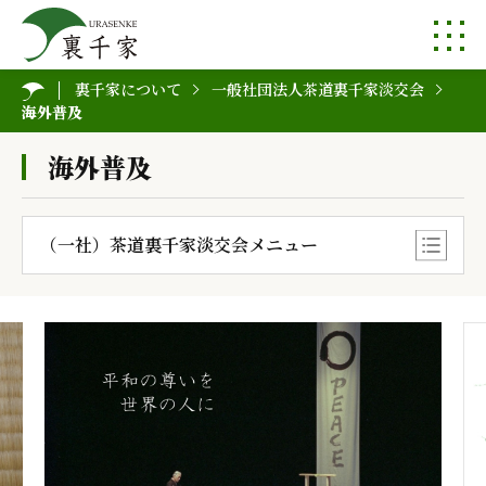
裏千家について
一般社団法人茶道裏千家淡交会
海外普及
海外普及
（一社）茶道裏千家淡交会メニュー