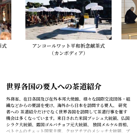
すことで相互理解と人的交流をはかっています。
その中で生活習慣から建築、芸術、哲学に至る日本文化と日本人
の心を包括している茶道は欠くべからざる存在です。
国連本部平和祈
ンコールワット平和祈念献茶式
（ニューヨー
（カンボディア）
世界各国の要人への茶道紹介
外務省、在日各国及び在外本邦大使館、様々な国際交流団体・組
織などからの要請を受け、海外から日本を訪問する要人、 研究
者への 茶道紹介だけでなく世界各国を訪問して茶道行事を催す
機会は多くなっています。来日された米国ブッシュ大統領、仏国
シラク大統領、露国ゴルバチョフ元大統領、 独国メルケル首相、
ベトナムのチェット国家主席、クロアチアのメシッチ大統領、ブ