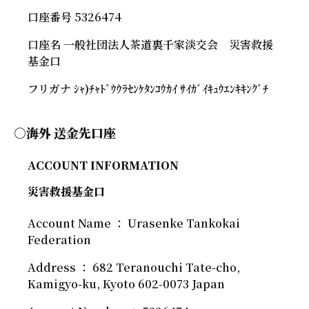
口座番号 5326474
口座名 一般社団法人茶道裏千家淡交会 災害救援
基金口
フリガナ ｼｬ)ﾁｬﾄﾞｳｳﾗｾﾝｹﾀﾝｺｳｶｲ ｻｲｶﾞｲｷｭｳｴﾝｷｷﾝｸﾞﾁ
○海外 送金先口座
ACCOUNT INFORMATION
災害救援基金口
Account Name ： Urasenke Tankokai
Federation
Address ： 682 Teranouchi Tate-cho,
Kamigyo-ku, Kyoto 602-0073 Japan