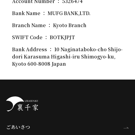
Account Number ： 5326474
Bank Name ： MUFG BANK,LTD.
Branch Name ： Kyoto Branch
SWIFT Code ： BOTKJPJT
Bank Address ： 10 Naginataboko-cho Shijo-
dori Karasuma Higashi-iru Shimogyo-ku,
Kyoto 600-8008 Japan
ごあいさつ