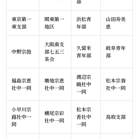
部
東京第一
関東第一
浜松青
山田寿美
東支部
地区
年部
恵
大阪南支
久留米
岐阜青年
中野宗鼓
部七五三
青年部
部
茶会
渡辺宗
福島宗恵
塘地宗恵
松本宗春
暁社中
社中一同
社中一同
社中一同
一同
小早川宗
松本宗
横尾宗彩
蕗社中一
香社中
鳥取支部
社中一同
同
一同