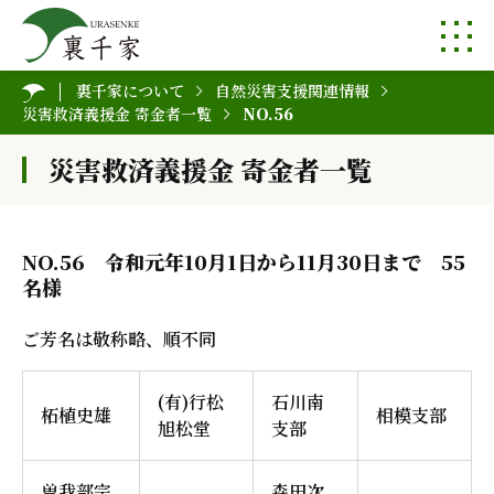
裏千家について
自然災害支援関連情報
災害救済義援金 寄金者一覧
NO.56
災害救済義援金 寄金者一覧
NO.56 令和元年10月1日から11月30日まで 55
名様
ご芳名は敬称略、順不同
(有)行松
石川南
柘植史雄
相模支部
旭松堂
支部
曽我部宗
森田次