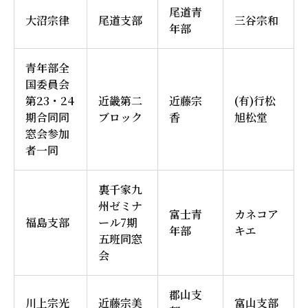
尾道青
大沼宗律
尾道支部
三谷宗和
年部
青年部全
国委員会
第23・24
近畿第二
近藤宗
(有)行松
期合同同
ブロック
香
旭松堂
窓会参加
者一同
裏千家九
州ゼミナ
富士青
カネコア
福島支部
ール7期
年部
キエ
五班同窓
会
郡山支
川上宗光
近藤宗美
富山支部