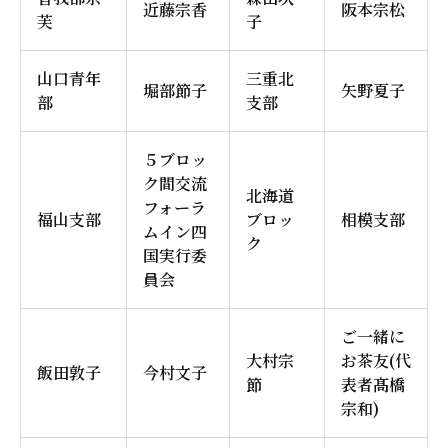
近藤宗香
阪本宗松
芙
子
山口青年
三重北
堀部節子
矢野夏子
部
支部
５ブロッ
ク間交流
北海道
フォーラ
福山支部
ブロッ
相模支部
ムイン四
ク
国実行委
員会
ご一緒に
大村宗
お茶友(代
飯田敦子
今村文子
節
表者髙橋
宗和)