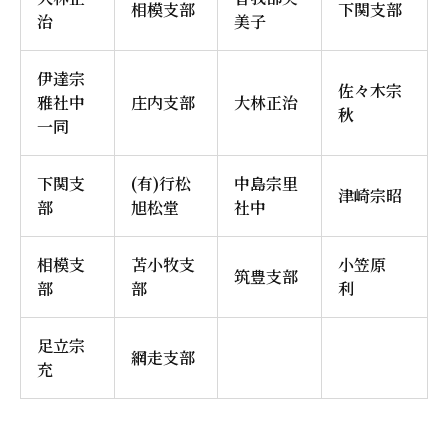
相模支部
下関支部
治
美子
伊達宗
佐々木宗
雅社中
庄内支部
大林正治
秋
一同
下関支
(有)行松
中島宗里
津崎宗昭
部
旭松堂
社中
相模支
苫小牧支
小笠原
筑豊支部
部
部
利
足立宗
網走支部
充