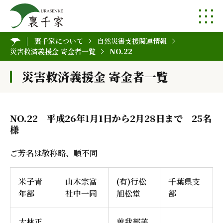
裏千家について
自然災害支援関連情報
災害救済義援金 寄金者一覧
NO.22
災害救済義援金 寄金者一覧
NO.22 平成26年1月1日から2月28日まで 25名
様
ご芳名は敬称略、順不同
米子青
山木宗富
(有)行松
千葉県支
年部
社中一同
旭松堂
部
大林正
曽我部芙