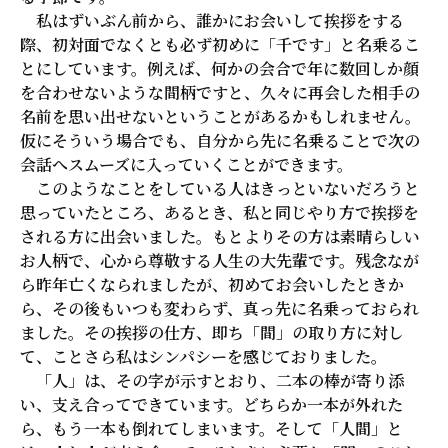
私はずいぶん前から、誰かにお会いして挨拶をする
際、初対面でなくとも必ず初めに「千です」と名乗るこ
とにしています。例えば、何かの会合で年に数回しか顔
を合わせないような間柄ですと、久々に再会した相手の
名前を思い出せないということがあるかもしれません。
仮にそういう場合でも、自分から先に名乗ることで次の
会話へスムーズに入っていくことができます。
このようなことをしている人はきっといないだろうと
思っていたところ、あるとき、私と同じやり方で挨拶を
される方に出会いました。もとよりその方は素晴らしい
お人柄で、心から尊敬する人生の大先輩です。残念なが
ら昨年亡くなられましたが、初めてお会いしたときか
ら、その後もいつも変わらず、真っ先に名乗っておられ
ました。その挨拶の仕方、即ち「間」の取り方に対し
て、ことさら私はシンパシーを感じておりました。
「人」は、その字が示すとおり、二本の棒が寄り添
い、支え合ってできています。どちらか一本が外れた
ら、もう一本も倒れてしまいます。そして「人間」と