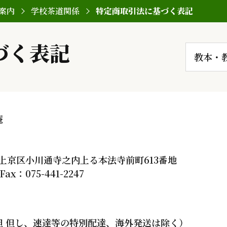
案内
学校茶道関係
特定商取引法に基づく表記
づく表記
教本・
庵
京都市上京区小川通寺之内上る本法寺前町613番地
 Fax：075-441-2247
担 但し、速達等の特別配達、海外発送は除く）