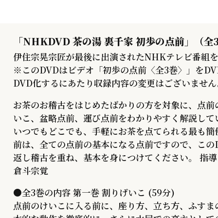
「NHKDVD 茶の湯 裏千家 初歩の点前」（全
伊住宗晃宗匠が最後に出演されたNHKテレビ番組を
※このDVDはビデオ「初歩の点前〈全3巻〉」をD
DVD化するにあたり収録内容の変更はございません
お茶のお稽古をはじめたばかりの方を対象に、点前
いこ、盆略点前、運び点前をわかりやすく解説して
いつでもどこでも、手軽にお茶を点てられる最も簡
前は、全ての点前の基本になる点前ですので、この
返し稽古を重ね、基本を身につけてください。 指導
倉斗宗覚
●全3巻の内容 第一巻 割りげいこ (59分)
点前のけいこに入る前に、座り方、立ち方、ふすま