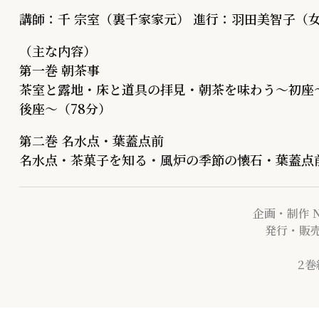
講師：千 宗室（裏千家家元） 進行：羽田美智子（
（主な内容）
第一巻 朝茶事
茶室と露地・床と道具の拝見・朝茶を味わう～初座
後座～（78分）
第二巻 名水点・葉蓋点前
名水点・茶菓子を知る・風炉の季節の懐石・葉蓋点前
企画・制作 
発行・販売
2