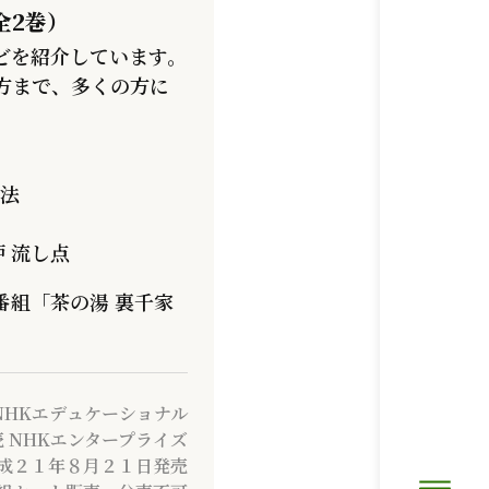
全2巻）
どを紹介しています。
方まで、多くの方に
作法
炉 流し点
番組「茶の湯 裏千家
NHKエデュケーショナル
 NHKエンタープライズ
成２１年８月２１日発売