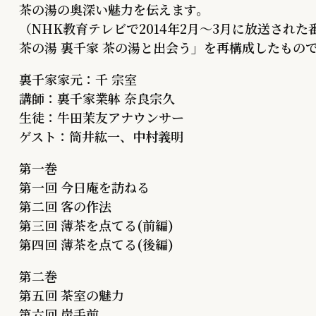
茶の湯の奥深い魅力を伝えます。
（NHK教育テレビで2014年2月～3月に放送された
茶の湯 裏千家 茶の湯と出会う」を再構成したもの
裏千家家元：千 宗室
講師：裏千家業躰 奈良宗久
生徒：牛田茉友アナウンサー
ゲスト：筒井紘一、中村義明
第一巻
第一回 今日庵を訪ねる
第二回 客の作法
第三回 薄茶を点てる(前編)
第四回 薄茶を点てる(後編)
第二巻
第五回 茶室の魅力
第六回 炭手前