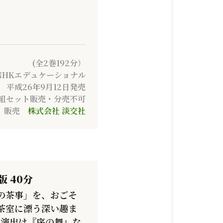
(全2巻192分）
NHKエデュケーショナル
平成26年9月12日発売
2巻組セット販売・分売不可
販売
株式会社 淡交社
 40分
の茶事」を、おごそ
茶室に漂う深い趣ま
・演出は『序の舞』な