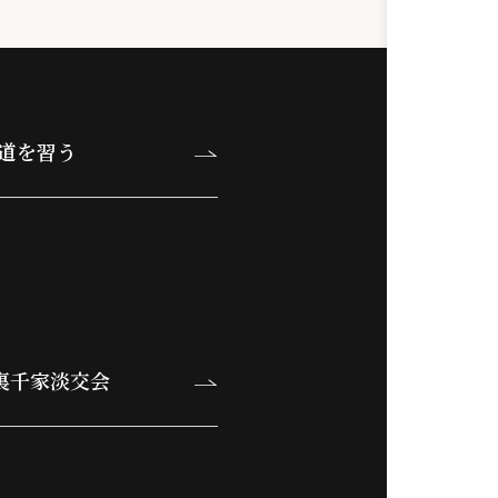
お知らせ
各会員の方
道を習う
裏千家淡交会