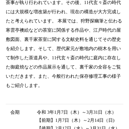
茶事が執り行われています。その後、11代玄々斎の時代
には大規模な増改築が行われ、現在の構造が大方完成し
たと考えられています。 本展では、狩野探幽筆と伝わる
寒雲亭襖絵などの茶室に関係する作品や、江戸時代の屋
敷図面、裏千家茶室に関する文献史料を通じてその歴史
を紹介します。そして、歴代家元が敷地内の樹木を用い
て制作した茶道具や、11代玄々斎の時代に庭内に存在し
た御庭焼などの作品展示を通して、裏千家の全容をご覧
いただきます。また、今般行われた保存修理工事の様子
もご紹介します。
会期
令和 3年1月7日（木）～3月31日（水）
【前期】1月7日（木）～2月14日（日)
【後期】2月17日（水）～3月31日（水）