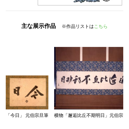
主な展示作品
※作品リストは
こちら
横物「邂逅比丘不期明日」元伯宗旦
「今日」 元伯宗旦筆