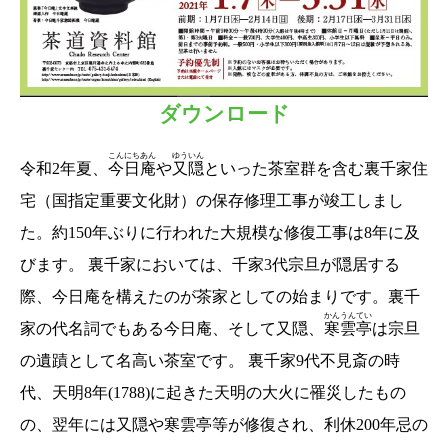
ダウンロード
こんにちあん
ゆういん
令和2年夏、
今日庵
や
又隠
といった茶室群を含む裏千家住
宅（国指定重要文化財）の保存修理工事が竣工しまし
た。約150年ぶりに行われた大規模な修復工事は8年に及
びます。 裏千家においては、千家3代宗旦が隠居する
際、今日庵を構えたのが茶家としての始まりです。裏千
かんうんてい
家の代名詞でもある今日庵、そして又隠、
寒雲亭
は宗旦
の遺蹟として名高い茶室です。 裏千家9代不見斎の時
代、天明8年(1788)に起きた天明の大火に罹災したもの
の、翌年には又隠や寒雲亭等が修復され、利休200年忌の