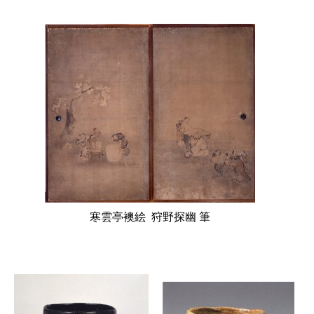
寒雲亭襖絵 狩野探幽 筆