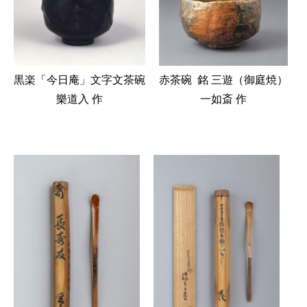
赤茶碗 銘 三遊（御庭焼）
黒楽「今日庵」文字文茶碗
一如斎 作
樂道入 作