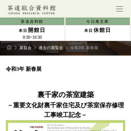
茶道資料館
今日庵文庫
開館日
休館日
本日
本日
9:30~16:30




展覧会
過去の展覧会
令和3年 新春展
令和3年 新春展
裏千家の茶室建築
－重要文化財裏千家住宅及び茶室保存修理
工事竣工記念－