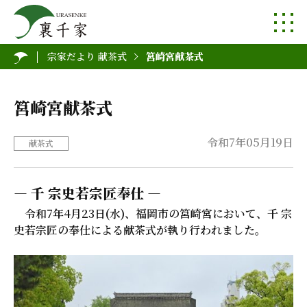
宗家だより 献茶式
筥崎宮献茶式
筥崎宮献茶式
令和7年05月19日
献茶式
― 千 宗史若宗匠奉仕 ―
令和7年4月23日(水)、福岡市の筥崎宮において、千 宗
史若宗匠の奉仕による献茶式が執り行われました。