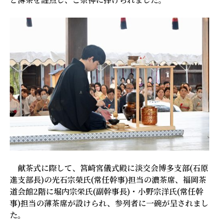
献茶式に際して、筥崎宮儀式殿に淡交会博多支部(石原
進支部長)の光石宗榮氏(常任幹事)担当の濃茶席、福岡茶
道会館2階に堀内宗栄氏(副幹事長)・小野宗洋氏(常任幹
事)担当の薄茶席が設けられ、参列者に一碗が呈されまし
た。