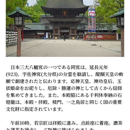
日本三大八幡宮の一つである同宮は、延長元年
(923)、宇佐神宮(大分県)の分霊を勧請し、醍醐天皇の勅
願で創建されたと伝わります。応神天皇、神功皇后、玉
依姫命をお祀りし、厄除・勝運の神として古くから信仰
を集めてきました。また、本殿脇にある千利休奉納の石
燈籠は、本殿・拝殿、楼門、一之鳥居と同じく国の重要
文化財に指定されています。
午前10時、若宗匠は拝殿に進み、点前座に着座。濃茶
と薄茶を謹点し、ご祭神に捧げられました。