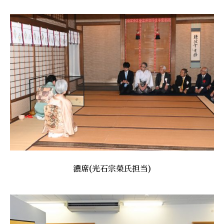
濃席(光石宗榮氏担当)