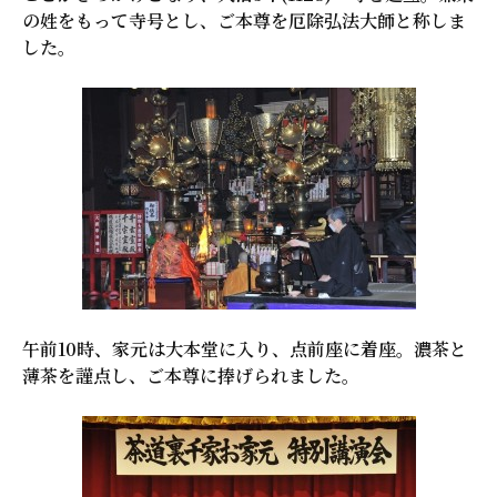
の姓をもって寺号とし、ご本尊を厄除弘法大師と称しま
した。
午前10時、家元は大本堂に入り、点前座に着座。濃茶と
薄茶を謹点し、ご本尊に捧げられました。