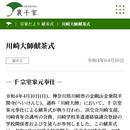
宗家だより 献茶式
川崎大師献茶式
川崎大師献茶式
令和4年04月10日
献茶式
― 千 宗室家元奉仕 ―
令和4年4月10日(日)、神奈川県川崎市の金剛山金乗院平
間寺(へいけんじ)、通称「川崎大師」において、千 宗室
家元奉仕による献茶式が執り行われ、淡交会川崎支部、
川崎青年会議所の会員、川崎学校茶道連絡協議会登録の
学校関係者および生徒らが参列しました。この献茶式