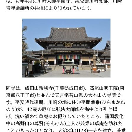
は、毎年4月に川崎大師平間寺、淡交会川崎支部、川崎
青年会議所の共催により行われています。
同寺は、成田山新勝寺(千葉県成田市)、髙尾山薬王院(東
京都八王子市)と並んで真言宗智山派の大本山の寺院で
す。平安時代後期、川崎の地に住む平間兼乗(ひらまかね
のり)が、42歳の厄年に弘法大師像を海中より引き揚
げ、洗い清めて草庵にお祀りしていたところ、諸国教化
中の高野山の尊賢(そんけん)上人が兼乗の草庵を訪れた
ことがきっかけとなり、大治3年(1128)一寺を建立。兼乗