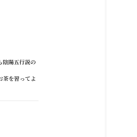
も陰陽五行説の
お茶を習ってよ