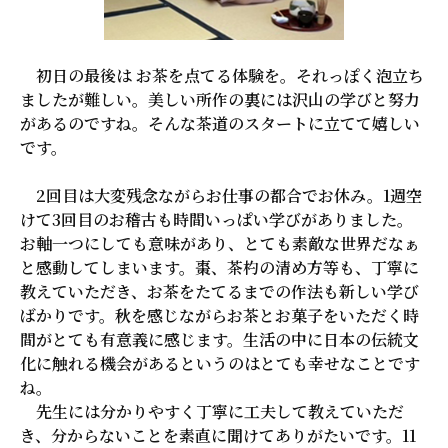
初日の最後は お茶を点てる体験を。それっぽく泡立ち
ましたが難しい。美しい所作の裏には沢山の学びと努力
があるのですね。そんな茶道のスタートに立てて嬉しい
です。
2回目は大変残念ながらお仕事の都合でお休み。1週空
けて3回目のお稽古も時間いっぱい学びがありました。
お軸一つにしても意味があり、とても素敵な世界だなぁ
と感動してしまいます。棗、茶杓の清め方等も、丁寧に
教えていただき、お茶をたてるまでの作法も新しい学び
ばかりです。秋を感じながらお茶とお菓子をいただく時
間がとても有意義に感じます。生活の中に日本の伝統文
化に触れる機会があるというのはとても幸せなことです
ね。
先生には分かりやすく丁寧に工夫して教えていただ
き、分からないことを素直に聞けてありがたいです。11