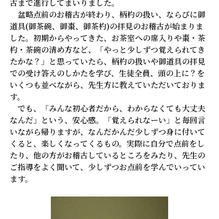
古まで進行してまいりました。
盆略点前のお稽古が終わり、柄杓の扱い、ならびに御
道具(御茶碗、御棗、御茶杓)の拝見のお稽古が始まりま
した。初期からやってきた、お茶室への席入りや棗・茶
杓・茶碗の清め方など、「やっと少しずつ覚えられてき
たかな？」と思っていたら、柄杓の扱いや御道具の拝見
での受け答えのしかたを学び、生徒全員、頭の上に？を
いくつも並べながら、先生方に教えていただいておりま
す。
でも、「みんな初心者だから、わからなくても大丈夫
なんだ」という、安心感。「覚えられなーい」と毎回言
いながら帰りますが、なんだかんだ少しずつ身に付いて
くると、楽しくなってくるもの。実際に自分で点前をし
たり、他の方がお稽古しているところをみたり、先生の
ご指導をよく聞いて、少しずつお点前を学んでいってい
ます。