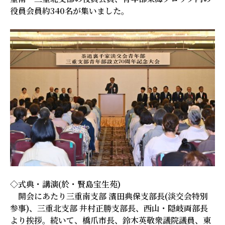
役員会員約340名が集いました。
◇式典・講演(於・賢島宝生苑)
開会にあたり三重南支部 濱田典保支部長(淡交会特別
参事)、三重北支部 井村正勝支部長、西山・隠岐両部長
より挨拶。続いて、橋爪市長、鈴木英敬衆議院議員、東