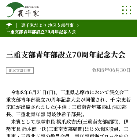
裏千家だより 地区支部行事
三重支部青年部設立70周年記念大会
三重支部青年部設立70周年記念大会
令和8年06月30日
地区支部行事
令和8年6月21日(日)、三重県志摩市において淡交会三
重支部青年部設立70周年記念大会が開催され、千 宗史若
宗匠が出席されました(主催：三重南青年部 西山浩加部
長、三重北青年部 隠岐沙希子部長)。
来賓として志摩市長 橋爪政吉氏(三重南支部顧問)、伊
勢市長 鈴木健一氏(三重南支部顧問)はじめ地区役員、三
重南・三重北支部の役員会員、青年部東海ブロック内の