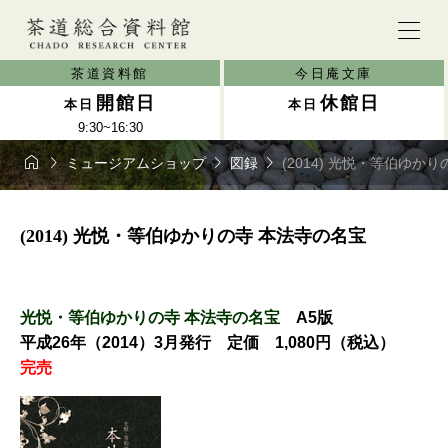
茶道資料館
今日庵文庫
開館日
休館日
本日
本日
9:30~16:30




ミュージアムショップ
図録
(2014) 光悦・等伯ゆか
(2014) 光悦・等伯ゆかりの寺 本法寺の名宝
光悦・等伯ゆかりの寺 本法寺の名宝
A5版
平成26年（2014）3月発行 定価 1,080円（税込）
完売