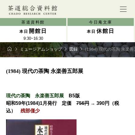
茶道資料館
今日庵文庫
開館日
休館日
本日
本日
9:30~16:30




ミュージアムショップ
図録
(1984) 現代の茶陶 永楽
(1984) 現代の茶陶 永楽善五郎展
現代の茶陶 永楽善五郎展
B5版
昭和59年(1984)1月発行 定価
756円
→ 390円（税
込）
残部僅少